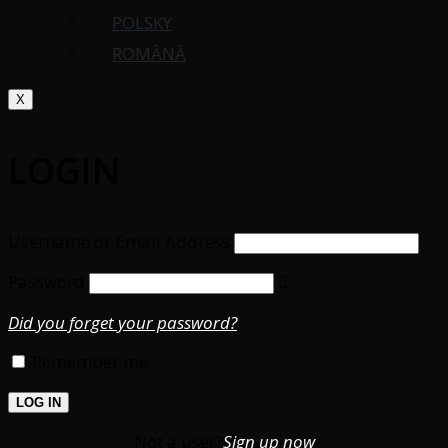
POLSKY
ROMÂNĂ
X
LOGIN
Username or Email Address
Password
Did you forget your password?
Remember me
Not a user?
Sign up now