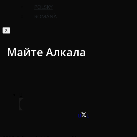
POLSKY
ROMÂNĂ
X
Майте Алкала