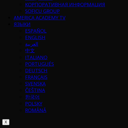
КОРПОРАТИВНАЯ ИНФОРМАЦИЯ
SOFICU GROUP
AMERICA ACADEMY TV
ЯЗЫКИ
ESPAÑOL
ENGLISH
العربية
中文
ITALIANO
PORTUGUÉS
DEUTSCH
FRANÇAIS
SVENSKA
ČEŠTINA
한국어
POLSKY
ROMÂNĂ
X