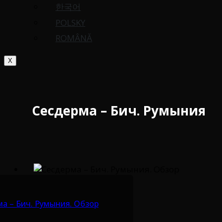
한국어
POLSKY
ROMÂNĂ
X
Сесдерма – Бич. Румыния
а – Бич. Румыния. Обзор