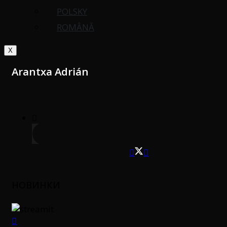
POLSKY
ROMÂNĂ
X
Arantxa Adrián
НОВИНКИ