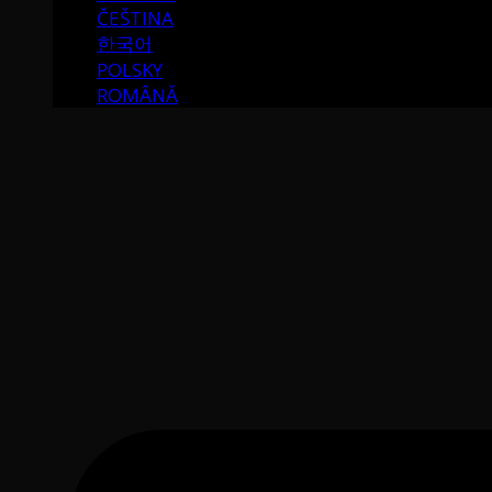
ČEŠTINA
한국어
POLSKY
ROMÂNĂ