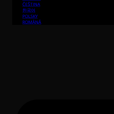
ČEŠTINA
한국어
POLSKY
ROMÂNĂ