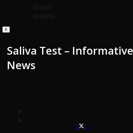
POLSKY
ROMÂNĂ
X
Saliva Test – Informativ
News